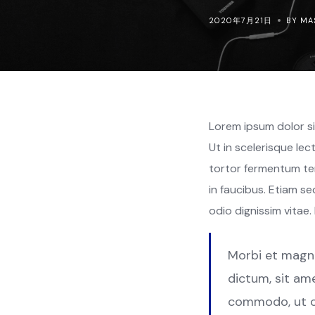
2020年7月21日
BY MA
Lorem ipsum dolor sit
Ut in scelerisque le
tortor fermentum te
in faucibus. Etiam se
odio dignissim vitae.
Morbi et magna
dictum, sit am
commodo, ut cu