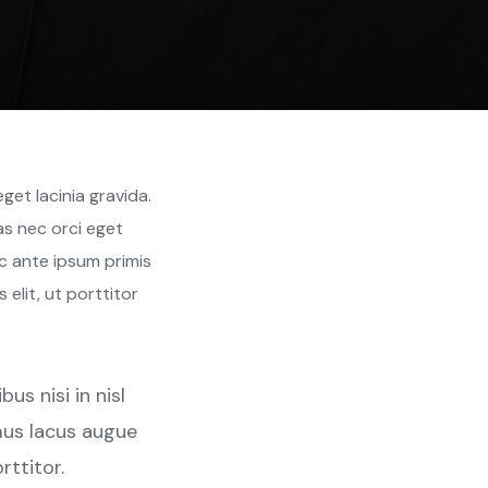
get lacinia gravida.
as nec orci eget
 ante ipsum primis
 elit, ut porttitor
s nisi in nisl
amus lacus augue
ttitor.