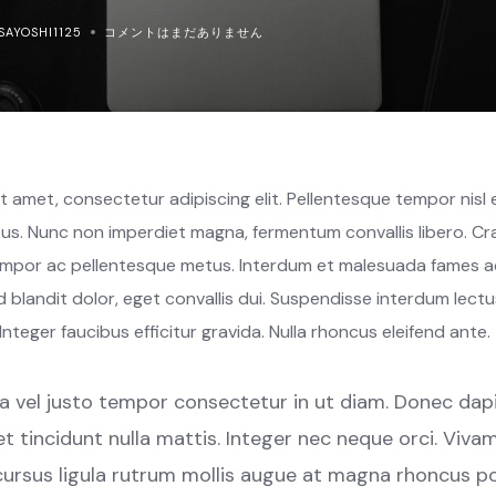
SAYOSHI1125
コメントはまだありません
 amet, consectetur adipiscing elit. Pellentesque tempor nisl e
ctus. Nunc non imperdiet magna, fermentum convallis libero. Cr
mpor ac pellentesque metus. Interdum et malesuada fames ac
d blandit dolor, eget convallis dui. Suspendisse interdum lectus
 Integer faucibus efficitur gravida. Nulla rhoncus eleifend ante.
 vel justo tempor consectetur in ut diam. Donec dapibu
et tincidunt nulla mattis. Integer nec neque orci. Viv
rsus ligula rutrum mollis augue at magna rhoncus por