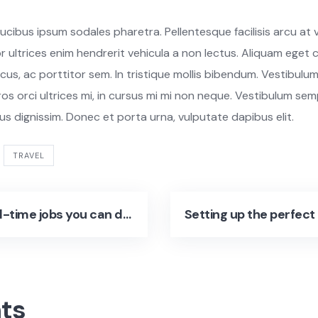
cibus ipsum sodales pharetra. Pellentesque facilisis arcu at v
 ultrices enim hendrerit vehicula a non lectus. Aliquam ege
acus, ac porttitor sem. In tristique mollis bibendum. Vestibulum 
os orci ultrices mi, in cursus mi mi non neque. Vestibulum se
us dignissim. Donec et porta urna, vulputate dapibus elit.
TRAVEL
Tech full-time jobs you can do remotely
ts