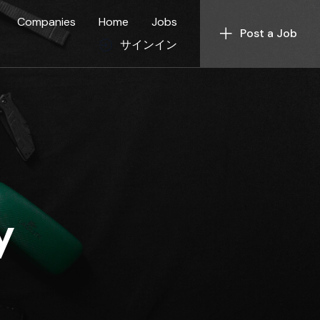
Companies
Home
Jobs
Post a Job
サインイン
y