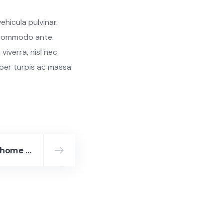
ehicula pulvinar.
t commodo ante.
viverra, nisl nec
mper turpis ac massa
Setting up the perfect home workstation