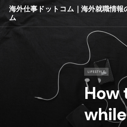
Skip
海外仕事ドットコム｜海外就職情報
to
ム
content
LIFESTYLE
How 
while