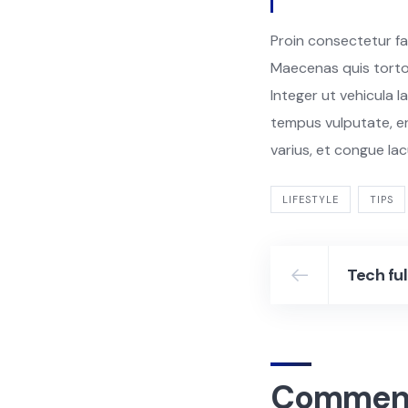
Proin consectetur fau
Maecenas quis tortor
Integer ut vehicula l
tempus vulputate, er
varius, et congue lac
LIFESTYLE
TIPS
Commen